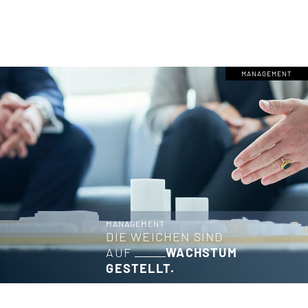
MANAGEMENT
MANAGEMENT
DIE WEICHEN SIND
AUF
WACHSTUM
GESTELLT.