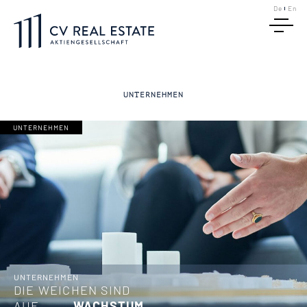
De
En
UNTERNEHMEN
UNTERNEHMEN
UNTERNEHMEN
DIE WEICHEN SIND
AUF
WACHSTUM