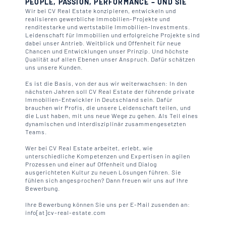
PEOPLE, PASSION, PERFORMANCE – UND SIE
Wir bei CV Real Estate konzipieren, entwickeln und
realisieren gewerbliche Immobilien-Projekte und
renditestarke und wertstabile Immobilien-Investments.
Leidenschaft für Immobilien und erfolgreiche Projekte sind
dabei unser Antrieb. Weitblick und Offenheit für neue
Chancen und Entwicklungen unser Prinzip. Und höchste
Qualität auf allen Ebenen unser Anspruch. Dafür schätzen
uns unsere Kunden.
Es ist die Basis, von der aus wir weiterwachsen: In den
nächsten Jahren soll CV Real Estate der führende private
Immobilien-Entwickler in Deutschland sein. Dafür
brauchen wir Profis, die unsere Leidenschaft teilen, und
die Lust haben, mit uns neue Wege zu gehen. Als Teil eines
dynamischen und interdisziplinär zusammengesetzten
Teams.
Wer bei CV Real Estate arbeitet, erlebt, wie
unterschiedliche Kompetenzen und Expertisen in agilen
Prozessen und einer auf Offenheit und Dialog
ausgerichteten Kultur zu neuen Lösungen führen. Sie
fühlen sich angesprochen? Dann freuen wir uns auf Ihre
Bewerbung.
Ihre Bewerbung können Sie uns per E-Mail zusenden an:
info[at]cv-real-estate.com