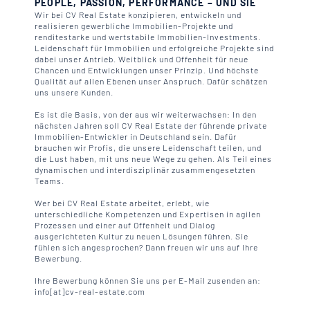
PEOPLE, PASSION, PERFORMANCE – UND SIE
Wir bei CV Real Estate konzipieren, entwickeln und
realisieren gewerbliche Immobilien-Projekte und
renditestarke und wertstabile Immobilien-Investments.
Leidenschaft für Immobilien und erfolgreiche Projekte sind
dabei unser Antrieb. Weitblick und Offenheit für neue
Chancen und Entwicklungen unser Prinzip. Und höchste
Qualität auf allen Ebenen unser Anspruch. Dafür schätzen
uns unsere Kunden.
Es ist die Basis, von der aus wir weiterwachsen: In den
nächsten Jahren soll CV Real Estate der führende private
Immobilien-Entwickler in Deutschland sein. Dafür
brauchen wir Profis, die unsere Leidenschaft teilen, und
die Lust haben, mit uns neue Wege zu gehen. Als Teil eines
dynamischen und interdisziplinär zusammengesetzten
Teams.
Wer bei CV Real Estate arbeitet, erlebt, wie
unterschiedliche Kompetenzen und Expertisen in agilen
Prozessen und einer auf Offenheit und Dialog
ausgerichteten Kultur zu neuen Lösungen führen. Sie
fühlen sich angesprochen? Dann freuen wir uns auf Ihre
Bewerbung.
Ihre Bewerbung können Sie uns per E-Mail zusenden an:
info[at]cv-real-estate.com