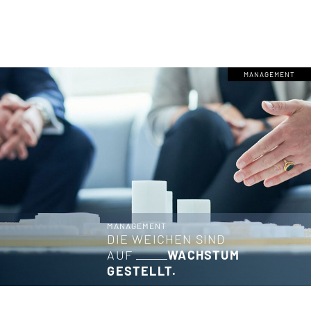
MANAGEMENT
MANAGEMENT
DIE WEICHEN SIND
AUF
WACHSTUM
GESTELLT.