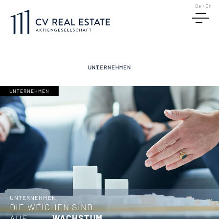
De
En
UNTERNEHMEN
UNTERNEHMEN
UNTERNEHMEN
DIE WEICHEN SIND
AUF
WACHSTUM